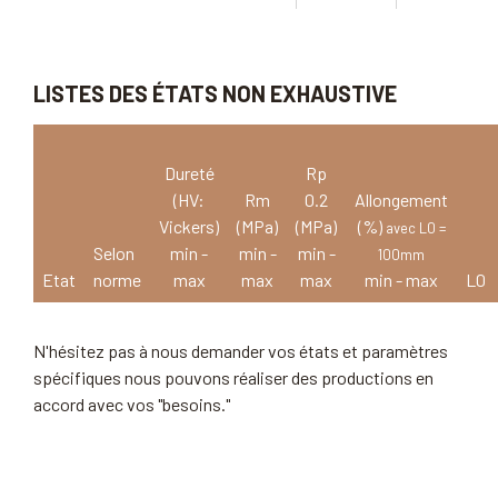
LISTES DES ÉTATS NON EXHAUSTIVE
Dureté
Rp
(HV:
Rm
0.2
Allongement
Vickers)
(MPa)
(MPa)
(%)
avec L0 =
Selon
min -
min -
min -
100mm
Etat
norme
max
max
max
min - max
L0
N'hésitez pas à nous demander vos états et paramètres
spécifiques nous pouvons réaliser des productions en
accord avec vos "besoins."