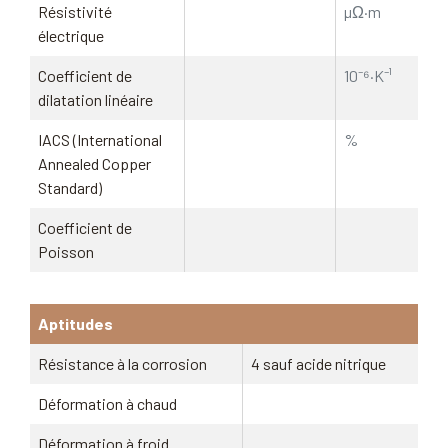
Résistivité
µΩ·m
électrique
Coefficient de
10⁻⁶·K⁻¹
dilatation linéaire
IACS (International
%
Annealed Copper
Standard)
Coefficient de
Poisson
Aptitudes
Résistance à la corrosion
4 sauf acide nitrique
Déformation à chaud
Déformation à froid