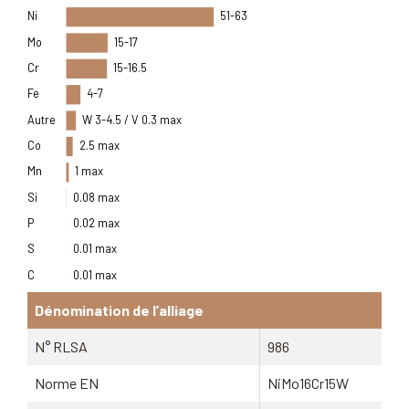
Ni
51-63
Mo
15-17
Cr
15-16.5
Fe
4-7
Autre
W 3-4.5 / V 0.3 max
Co
2.5 max
Mn
1 max
Si
0.08 max
P
0.02 max
S
0.01 max
C
0.01 max
Dénomination de l’alliage
N° RLSA
986
Norme EN
NiMo16Cr15W