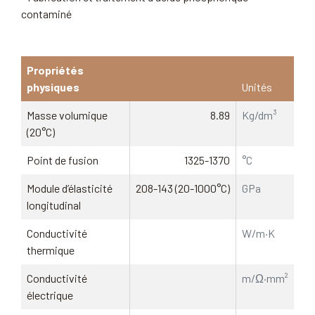
contaminé
Propriétés
physiques
Unités
Masse volumique
8.89
Kg/dm³
(20°C)
Point de fusion
1325-1370
°C
Module d’élasticité
208-143 (20-1000°C)
GPa
longitudinal
Conductivité
W/m·K
thermique
Conductivité
m/Ω·mm²
électrique