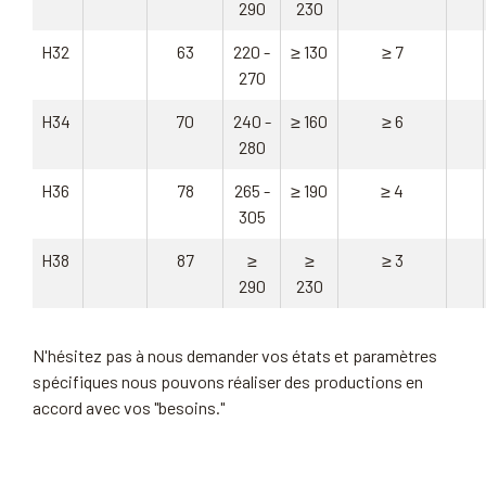
290
230
H32
63
220 -
≥ 130
≥ 7
270
H34
70
240 -
≥ 160
≥ 6
280
H36
78
265 -
≥ 190
≥ 4
305
H38
87
≥
≥
≥ 3
290
230
N'hésitez pas à nous demander vos états et paramètres
spécifiques nous pouvons réaliser des productions en
accord avec vos "besoins."