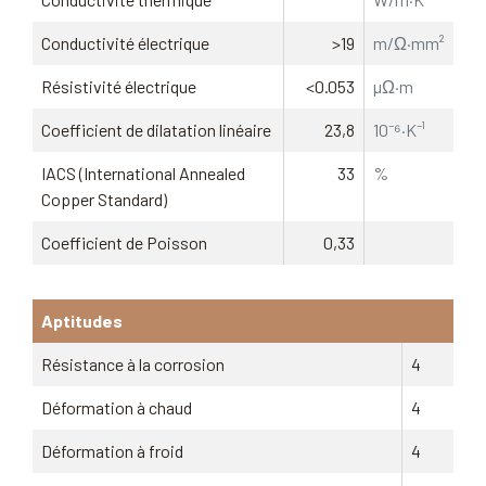
Conductivité électrique
>19
m/Ω·mm²
Résistivité électrique
<0.053
µΩ·m
Coefficient de dilatation linéaire
23,8
10⁻⁶·K⁻¹
IACS (International Annealed
33
%
Copper Standard)
Coefficient de Poisson
0,33
Aptitudes
Résistance à la corrosion
4
Déformation à chaud
4
Déformation à froid
4