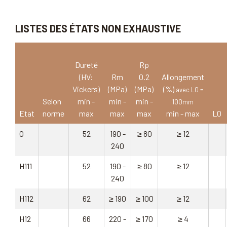
LISTES DES ÉTATS NON EXHAUSTIVE
Dureté
Rp
(HV:
Rm
0.2
Allongement
Vickers)
(MPa)
(MPa)
(%)
avec L0 =
Selon
min -
min -
min -
100mm
Etat
norme
max
max
max
min - max
L0
O
52
190 -
≥ 80
≥ 12
240
H111
52
190 -
≥ 80
≥ 12
240
H112
62
≥ 190
≥ 100
≥ 12
H12
66
220 -
≥ 170
≥ 4