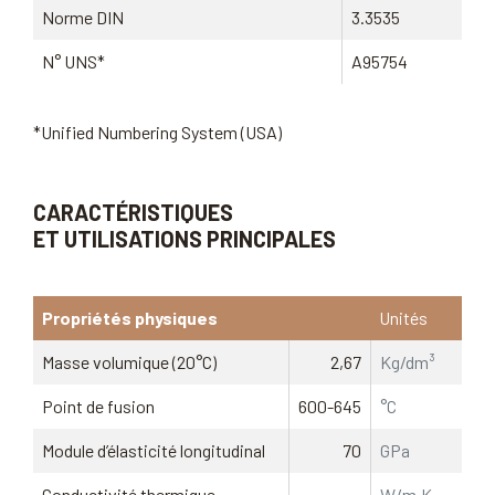
Norme DIN
3.3535
N° UNS*
A95754
*Unified Numbering System (USA)
CARACTÉRISTIQUES
ET UTILISATIONS PRINCIPALES
Propriétés physiques
Unités
Masse volumique (20°C)
2,67
Kg/dm³
Point de fusion
600-645
°C
Module d’élasticité longitudinal
70
GPa
Conductivité thermique
W/m·K