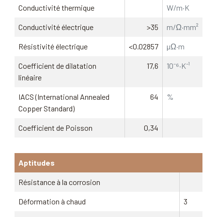
Conductivité thermique
W/m·K
Conductivité électrique
>35
m/Ω·mm²
Résistivité électrique
<0.02857
µΩ·m
Coefficient de dilatation
17,6
10⁻⁶·K⁻¹
linéaire
IACS (International Annealed
64
%
Copper Standard)
Coefficient de Poisson
0,34
Aptitudes
Résistance à la corrosion
Déformation à chaud
3