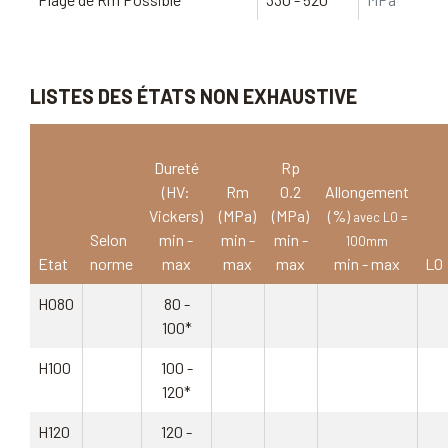
LISTES DES ÉTATS NON EXHAUSTIVE
Dureté
Rp
(HV:
Rm
0.2
Allongement
Vickers)
(MPa)
(MPa)
(%)
avec L0 =
Selon
min -
min -
min -
100mm
Etat
norme
max
max
max
min - max
L0
H080
80 -
100*
H100
100 -
120*
H120
120 -