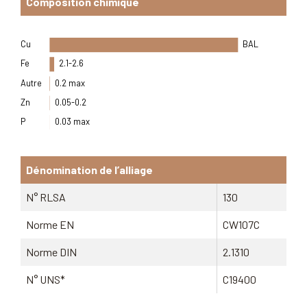
Composition chimique
Cu
BAL
Fe
2.1-2.6
Autre
0.2 max
Zn
0.05-0.2
P
0.03 max
Dénomination de l’alliage
N° RLSA
130
Norme EN
CW107C
Norme DIN
2.1310
N° UNS*
C19400