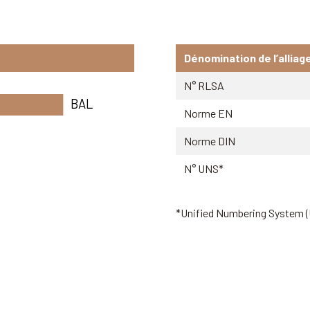
Dénomination de l’alliag
N° RLSA
BAL
Norme EN
Norme DIN
N° UNS*
*Unified Numbering System 