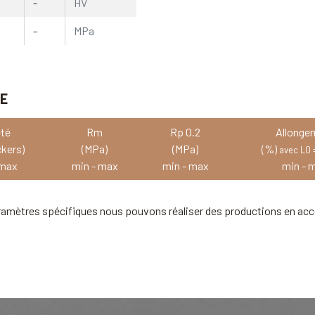
-
HV
-
MPa
VE
té
Rm
Rp 0.2
Allonge
ckers)
(MPa)
(MPa)
(%)
avec L0
 max
min - max
min - max
min - 
ramètres spécifiques nous pouvons réaliser des productions en acc