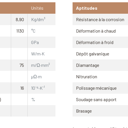
Unités
Aptitudes
8,90
Kg/dm³
Résistance à la corrosion
1130
°C
Déformation à chaud
GPa
Déformation à froid
W/m·K
Dépôt galvanique
75
m/Ω·mm²
Diamantage
µΩ·m
Nitruration
16
10⁻⁶·K⁻¹
Polissage mécanique
)
%
Soudage sans apport
Brasage