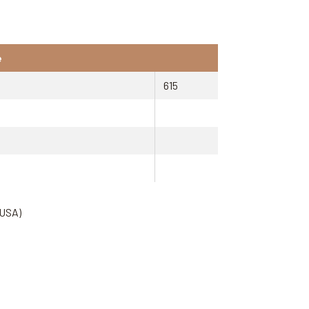
e
615
(USA)