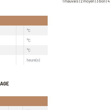
1 mauvais | 2 moyen | 3 bon | 4
°C
°C
°C
heure(s)
IAGE