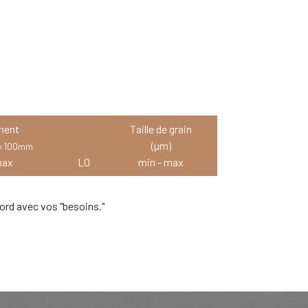
ment
Taille de grain
(µm)
 = 100mm
max
L0
min - max
ord avec vos "besoins."