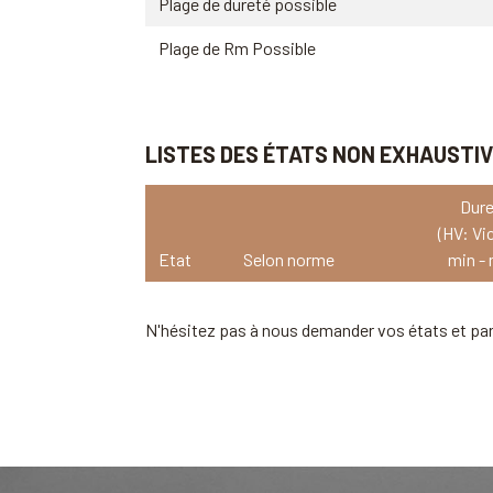
Plage de dureté possible
Plage de Rm Possible
LISTES DES ÉTATS NON EXHAUSTI
Dure
(HV: Vi
Etat
Selon norme
min -
N'hésitez pas à nous demander vos états et pa