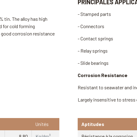
PRINCIPALES APPLIC
- Stamped parts
 tin. The alloy has high
ed for cold forming
- Connectors
ry good corrosion resistance
- Contact springs
- Relay springs
- Slide bearings
Corrosion Resistance
Resistant to seawater and in
Largely insensitive to stress
Unités
Aptitudes
8,80
Kg/dm³
Résistance à la corrosion