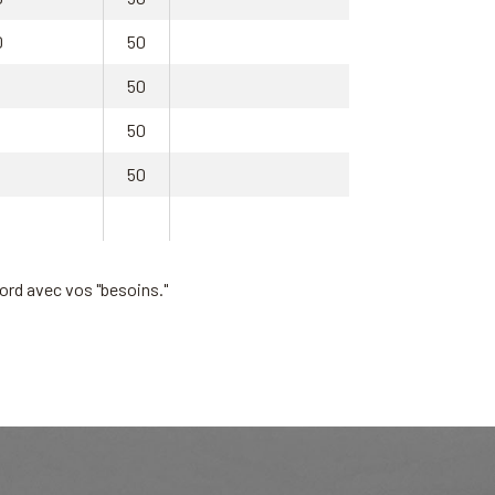
0
50
3
50
50
50
ord avec vos "besoins."