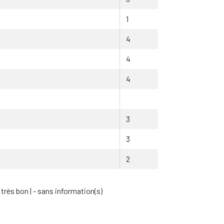
1
4
4
4
3
3
2
 très bon | - sans information(s)