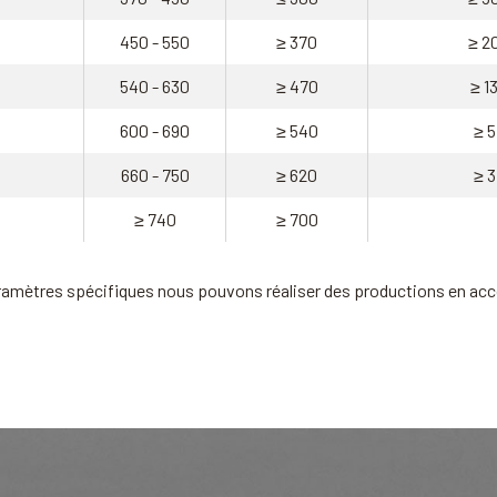
450 - 550
≥ 370
≥ 2
540 - 630
≥ 470
≥ 1
600 - 690
≥ 540
≥ 5
660 - 750
≥ 620
≥ 3
≥ 740
≥ 700
ramètres spécifiques nous pouvons réaliser des productions en acc