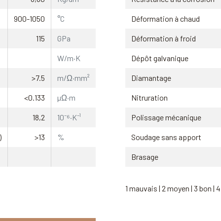
900-1050
°C
Déformation à chaud
115
GPa
Déformation à froid
W/m·K
Dépôt galvanique
>7.5
m/Ω·mm²
Diamantage
<0.133
µΩ·m
Nitruration
18,2
10⁻⁶·K⁻¹
Polissage mécanique
)
>13
%
Soudage sans apport
Brasage
1 mauvais | 2 moyen | 3 bon | 4