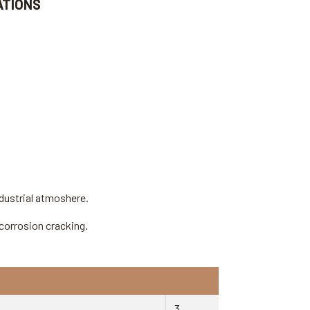
ATIONS
dustrial atmoshere.
 corrosion cracking.
3