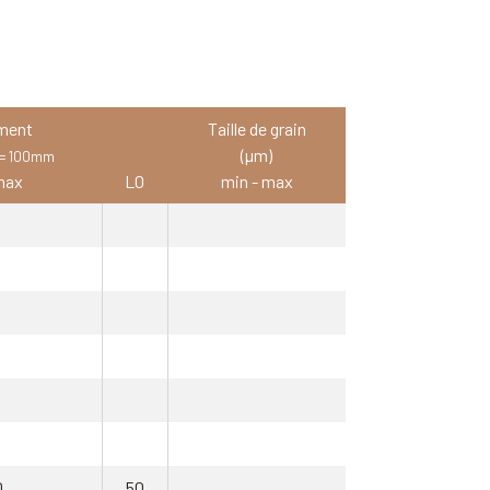
ment
Taille de grain
(µm)
 = 100mm
max
L0
min - max
0
50