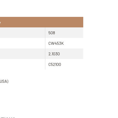
e
508
CW453K
2.1030
C52100
(USA)