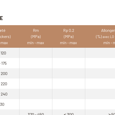
VE
eté
Rm
Rp 0.2
Allonge
ickers)
(MPa)
(MPa)
(%)
avec L0
- max
min - max
min - max
min - 
 120
- 175
- 200
- 220
- 240
230
370 - 450
≤ 300
≥ 5