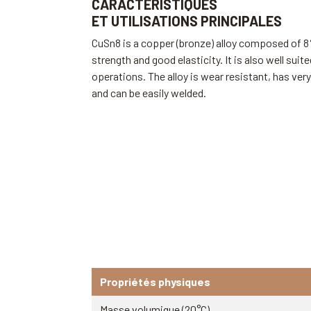
CARACTÉRISTIQUES
ET UTILISATIONS PRINCIPALES
CuSn8 is a copper (bronze) alloy composed of 8%
strength and good elasticity. It is also well suit
operations. The alloy is wear resistant, has ve
and can be easily welded.
Propriétés physiques
Masse volumique (20°C)