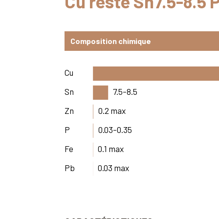
Cu reste Sn7.5-8.5
Composition chimique
Cu
Sn
7.5-8.5
Zn
0.2 max
P
0.03-0.35
Fe
0.1 max
Pb
0.03 max