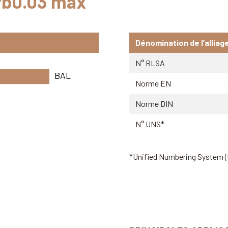
 Pb0.03 max
Dénomination de l’alliag
N° RLSA
BAL
Norme EN
Norme DIN
N° UNS*
*Unified Numbering System 