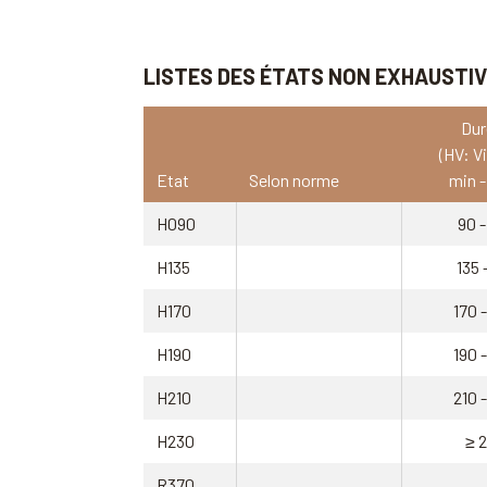
LISTES DES ÉTATS NON EXHAUSTI
Dur
(HV: V
Etat
Selon norme
min 
H090
90 -
H135
135 
H170
170 
H190
190 
H210
210 
H230
≥ 
R370