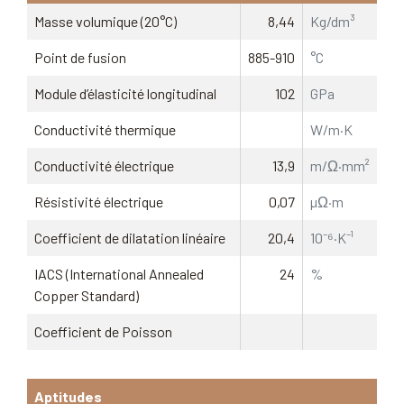
Masse volumique (20°C)
8,44
Kg/dm³
Point de fusion
885-910
°C
Module d’élasticité longitudinal
102
GPa
Conductivité thermique
W/m·K
Conductivité électrique
13,9
m/Ω·mm²
Résistivité électrique
0,07
µΩ·m
Coefficient de dilatation linéaire
20,4
10⁻⁶·K⁻¹
IACS (International Annealed
24
%
Copper Standard)
Coefficient de Poisson
Aptitudes