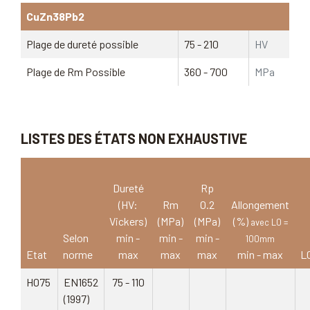
CuZn38Pb2
Plage de dureté possible
75 - 210
HV
Plage de Rm Possible
360 - 700
MPa
LISTES DES ÉTATS NON EXHAUSTIVE
Dureté
Rp
(HV:
Rm
0.2
Allongement
Vickers)
(MPa)
(MPa)
(%)
avec L0 =
Selon
min -
min -
min -
100mm
Etat
norme
max
max
max
min - max
L
H075
EN1652
75 - 110
(1997)