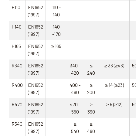
H110
EN1652
110 -
(1997)
140
H140
EN1652
140
(1997)
-170
H165
EN1652
≥ 165
(1997)
R340
EN1652
340 -
≤
≥ 33 (≥43)
5
(1997)
420
240
R400
EN1652
400 -
≥
≥ 14 (≥23)
5
(1997)
480
200
R470
EN1652
470 -
≥
≥ 5 (≥12)
5
(1997)
550
390
R540
EN1652
≥
≥
(1997)
540
490