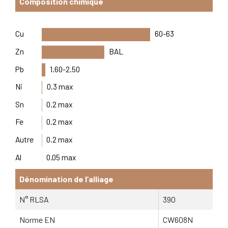
Composition chimique
Cu
60-63
Zn
BAL
Pb
1.60-2.50
Ni
0.3 max
Sn
0.2 max
Fe
0.2 max
Autre
0.2 max
Al
0.05 max
Dénomination de l’alliage
N° RLSA
390
Norme EN
CW608N