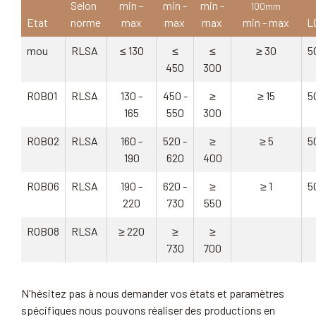
Selon
min -
min -
min -
100mm
Etat
norme
max
max
max
min - max
L
mou
RLSA
≤ 130
≤
≤
≥ 30
5
450
300
ROB01
RLSA
130 -
450 -
≥
≥ 15
5
165
550
300
ROB02
RLSA
160 -
520 -
≥
≥ 5
5
190
620
400
ROB06
RLSA
190 -
620 -
≥
≥ 1
5
220
730
550
ROB08
RLSA
≥ 220
≥
≥
730
700
N'hésitez pas à nous demander vos états et paramètres
spécifiques nous pouvons réaliser des productions en