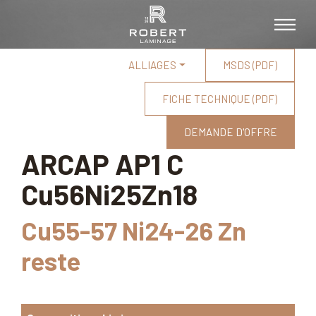
ALLIAGES
MSDS (PDF)
FICHE TECHNIQUE (PDF)
DEMANDE D'OFFRE
ARCAP AP1 C
Cu56Ni25Zn18
Cu55-57 Ni24-26 Zn
reste