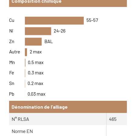
Composition chimique
Cu
55-57
Ni
24-26
Zn
BAL
Autre
2 max
Mn
0.5 max
Fe
0.3 max
Sn
0.2 max
Pb
0.03 max
Dénomination de l’alliage
N° RLSA
465
Norme EN