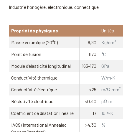
Industrie horlogère, électronique, connectique
Propriétés physiques
Unités
Masse volumique (20°C)
8,80
Kg/dm³
Point de fusion
1170
°C
Module d’élasticité longitudinal
163-170
GPa
Conductivité thermique
W/m·K
Conductivité électrique
>25
m/Ω·mm²
Résistivité électrique
<0.40
µΩ·m
Coefficient de dilatation linéaire
17
10⁻⁶·K⁻¹
IACS (International Annealed
>4.30
%
Copper Standard)