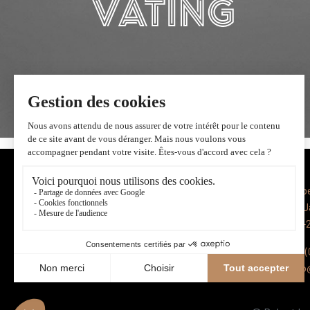
Robe
La J
CH-2
+41 (
info