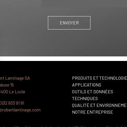
rt Laminage SA
PRODUITS ET TECHNOLOGI
aluse 15
APPLICATIONS
400 Le Locle
OUTILS ET DONNÉES
TECHNIQUES
0)32 933 91 91
QUALITÉ ET ENVIRONNEM
@robertlaminage.com
NOTRE ENTREPRISE