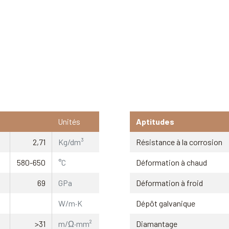
Unités
Aptitudes
2,71
Kg/dm³
Résistance à la corrosion
580-650
°C
Déformation à chaud
69
GPa
Déformation à froid
W/m·K
Dépôt galvanique
>31
m/Ω·mm²
Diamantage