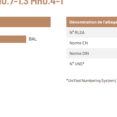
i0.7-1.3 Mn0.4-1
Dénomination de l’alliag
N° RLSA
BAL
Norme EN
Norme DIN
N° UNS*
*Unified Numbering System 