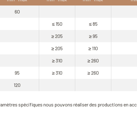
60
≤ 150
≤ 85
≥ 205
≥ 95
≥ 205
≥ 110
≥ 310
≥ 260
95
≥ 310
≥ 260
120
ramètres spécifiques nous pouvons réaliser des productions en acc