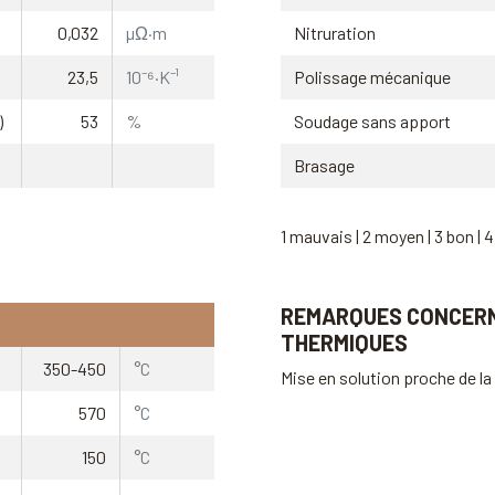
0,032
µΩ·m
Nitruration
23,5
10⁻⁶·K⁻¹
Polissage mécanique
)
53
%
Soudage sans apport
Brasage
1 mauvais | 2 moyen | 3 bon | 4
REMARQUES CONCER
THERMIQUES
350-450
°C
Mise en solution proche de l
570
°C
150
°C