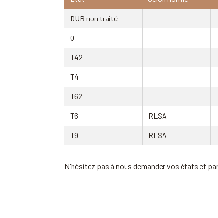
DUR non traité
O
T42
T4
T62
T6
RLSA
T9
RLSA
N'hésitez pas à nous demander vos états et pa