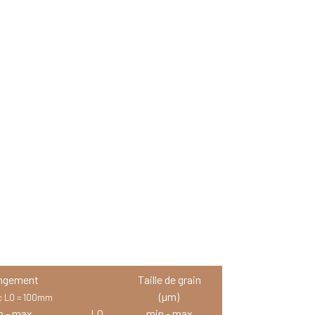
ongement
Taille de grain
(µm)
c L0 = 100mm
n - max
L0
min - max