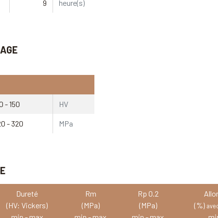
9
heure(s)
IAGE
0 - 150
HV
20 - 320
MPa
VE
Dureté
Rm
Rp 0.2
All
(HV: Vickers)
(MPa)
(MPa)
(%)
ave
min - max
min - max
min - max
mi