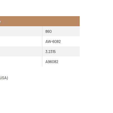
e
860
AW-6082
3.2315
A96082
(USA)