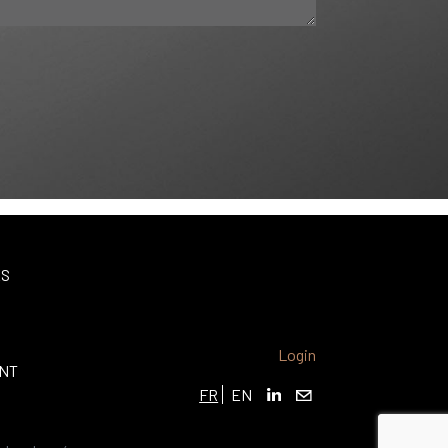
ES
Login
ENT
FR
EN