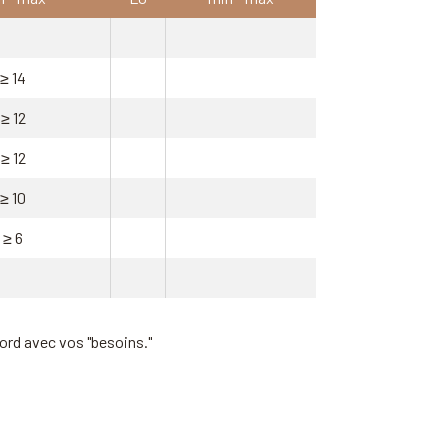
≥ 14
≥ 12
≥ 12
≥ 10
≥ 6
ord avec vos "besoins."