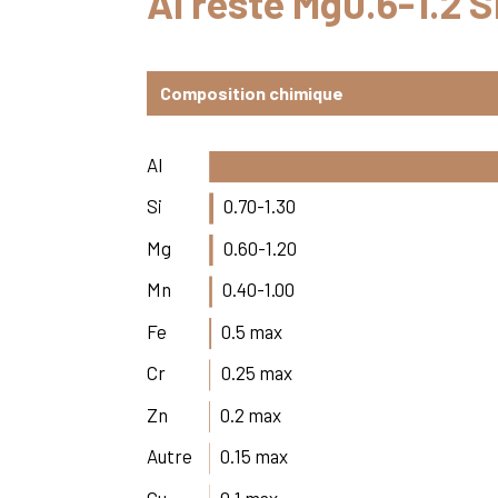
Al reste Mg0.6-1.2 S
Composition chimique
Al
Si
0.70-1.30
Mg
0.60-1.20
Mn
0.40-1.00
Fe
0.5 max
Cr
0.25 max
Zn
0.2 max
Autre
0.15 max
Cu
0.1 max