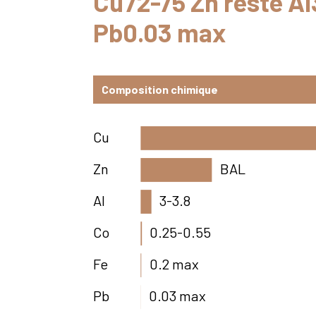
Cu72-75 Zn reste Al
Pb0.03 max
Composition chimique
Cu
Zn
BAL
Al
3-3.8
Co
0.25-0.55
Fe
0.2 max
Pb
0.03 max