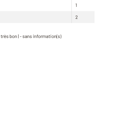
1
2
 très bon | - sans information(s)