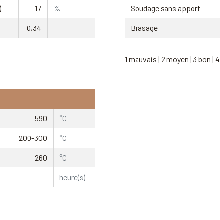
)
17
%
Soudage sans apport
0,34
Brasage
1 mauvais | 2 moyen | 3 bon | 4
590
°C
200-300
°C
260
°C
heure(s)