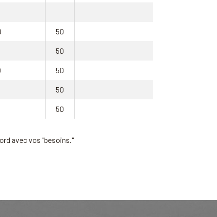
0
50
3
50
0
50
50
50
ord avec vos "besoins."