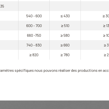
235
540 - 600
≤ 430
≥ 3
600 - 700
≥ 510
≥ 1
660 -750
≥ 580
≥ 1
740 - 830
≥ 660
≥ 3
≥ 820
≥ 780
≥ 2
ramètres spécifiques nous pouvons réaliser des productions en acc