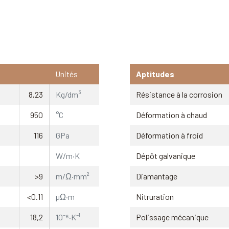
Unités
Aptitudes
8,23
Kg/dm³
Résistance à la corrosion
950
°C
Déformation à chaud
116
GPa
Déformation à froid
W/m·K
Dépôt galvanique
>9
m/Ω·mm²
Diamantage
<0.11
µΩ·m
Nitruration
18,2
10⁻⁶·K⁻¹
Polissage mécanique