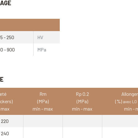
IAGE
55 - 250
HV
10 - 900
MPa
VE
eté
Rm
Rp 0.2
Allonge
ickers)
(MPa)
(MPa)
(%)
avec L0
- max
min - max
min - max
min - 
- 220
- 240