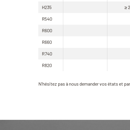
H235
≥ 
R540
R600
R660
R740
R820
N'hésitez pas à nous demander vos états et pa