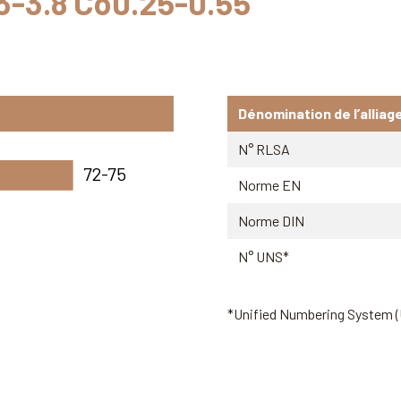
3-3.8 Co0.25-0.55
Dénomination de l’alliag
N° RLSA
72-75
Norme EN
Norme DIN
N° UNS*
*Unified Numbering System 