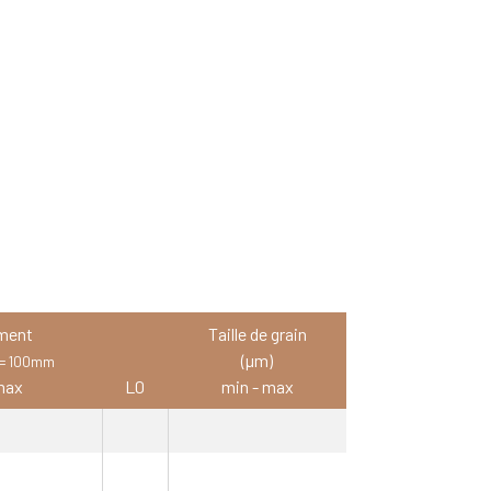
ment
Taille de grain
(µm)
 = 100mm
max
L0
min - max