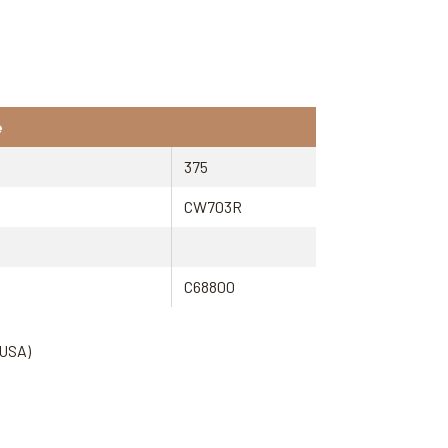
e
375
CW703R
C68800
(USA)