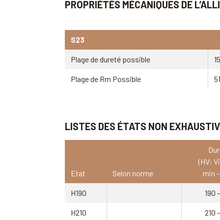
PROPRIÉTÉS MÉCANIQUES DE L’ALL
S23
Plage de dureté possible
1
Plage de Rm Possible
5
LISTES DES ÉTATS NON EXHAUSTI
Dur
(HV: V
Etat
Selon norme
min 
H190
190 
H210
210 