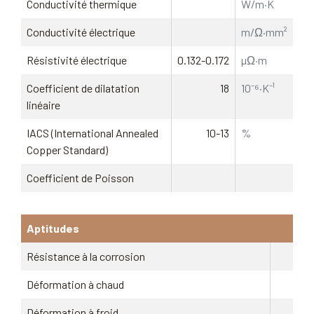
Conductivité thermique
W/m·K
Conductivité électrique
m/Ω·mm²
Résistivité électrique
0.132-0.172
µΩ·m
Coefficient de dilatation
18
10⁻⁶·K⁻¹
linéaire
IACS (International Annealed
10-13
%
Copper Standard)
Coefficient de Poisson
Aptitudes
Résistance à la corrosion
Déformation à chaud
Déformation à froid