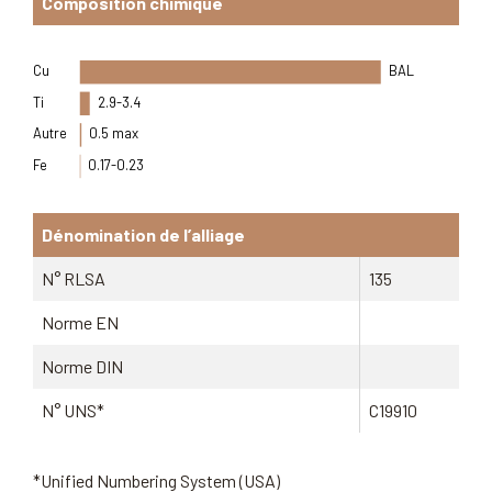
Composition chimique
Cu
BAL
Ti
2.9-3.4
Autre
0.5 max
Fe
0.17-0.23
Dénomination de l’alliage
N° RLSA
135
Norme EN
Norme DIN
N° UNS*
C19910
*Unified Numbering System (USA)