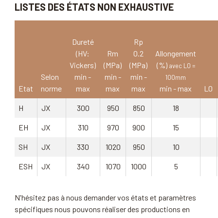
LISTES DES ÉTATS NON EXHAUSTIVE
Dureté
Rp
(HV:
Rm
0.2
Allongement
Vickers)
(MPa)
(MPa)
(%)
avec L0 =
Selon
min -
min -
min -
100mm
Etat
norme
max
max
max
min - max
L0
H
JX
300
950
850
18
EH
JX
310
970
900
15
SH
JX
330
1020
950
10
ESH
JX
340
1070
1000
5
N'hésitez pas à nous demander vos états et paramètres
spécifiques nous pouvons réaliser des productions en