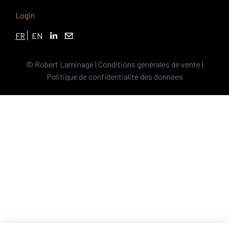
Login
FR
EN
© Robert Laminage |
Conditions générales de vente
|
Politique de confidentialité des données