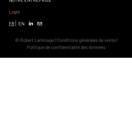
Login
FR
EN
© Robert Laminage |
Conditions générales de vente
|
Politique de confidentialité des données