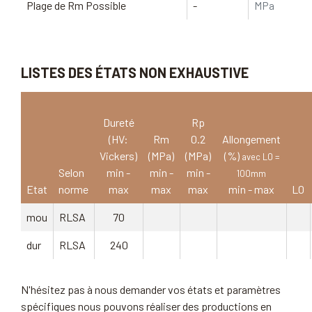
Plage de Rm Possible
-
MPa
LISTES DES ÉTATS NON EXHAUSTIVE
Dureté
Rp
(HV:
Rm
0.2
Allongement
Vickers)
(MPa)
(MPa)
(%)
avec L0 =
Selon
min -
min -
min -
100mm
Etat
norme
max
max
max
min - max
L0
mou
RLSA
70
dur
RLSA
240
N'hésitez pas à nous demander vos états et paramètres
spécifiques nous pouvons réaliser des productions en