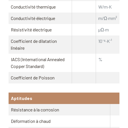
Conductivité thermique
W/m·K
Conductivité électrique
m/Ω·mm²
Résistivité électrique
µΩ·m
Coefficient de dilatation
10⁻⁶·K⁻¹
linéaire
IACS (International Annealed
%
Copper Standard)
Coefficient de Poisson
Aptitudes
Résistance à la corrosion
Déformation à chaud