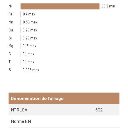
Ni
99.2 min
Fe
0.4 max
Mn
0.35 max
Cu
0.25 max
Si
0.25 max
Mg
0.15 max
C
0.1 max
Ti
0.1 max
S
0.005 max
Dénomination de l’alliage
N° RLSA
602
Norme EN