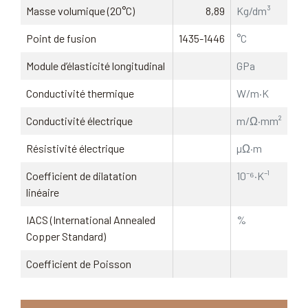
Masse volumique (20°C)
8,89
Kg/dm³
Point de fusion
1435-1446
°C
Module d’élasticité longitudinal
GPa
Conductivité thermique
W/m·K
Conductivité électrique
m/Ω·mm²
Résistivité électrique
µΩ·m
Coefficient de dilatation
10⁻⁶·K⁻¹
linéaire
IACS (International Annealed
%
Copper Standard)
Coefficient de Poisson