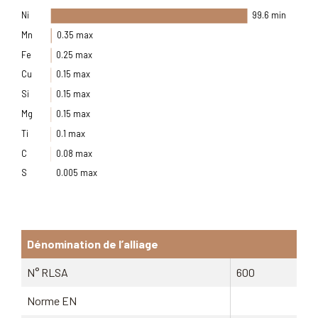
Ni
99.6 min
Mn
0.35 max
Fe
0.25 max
Cu
0.15 max
Si
0.15 max
Mg
0.15 max
Ti
0.1 max
C
0.08 max
S
0.005 max
Dénomination de l’alliage
N° RLSA
600
Norme EN