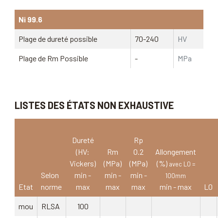
Ni 99.6
Plage de dureté possible
70-240
HV
Plage de Rm Possible
-
MPa
LISTES DES ÉTATS NON EXHAUSTIVE
Dureté
Rp
(HV:
Rm
0.2
Allongement
Vickers)
(MPa)
(MPa)
(%)
avec L0 =
Selon
min -
min -
min -
100mm
Etat
norme
max
max
max
min - max
L0
mou
RLSA
100