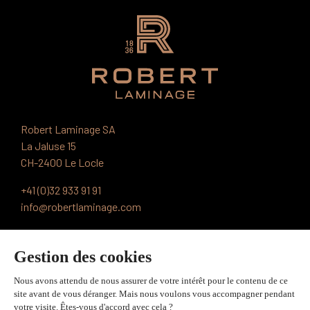
Robert Laminage SA
La Jaluse 15
CH-2400 Le Locle
+41 (0)32 933 91 91
info@robertlaminage.com
PRODUITS ET TECHNOLOGIES
APPLICATIONS
OUTILS ET DONNÉES TECHNIQUES
QUALITÉ ET ENVIRONNEMENT
NOTRE ENTREPRISE