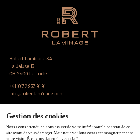
Robert Laminage SA
La Jaluse 15
CH-2400 Le Locle
+41 (0)32 933 91 91
info@robertlaminage.com
PRODUITS ET TECHNOLOGIES
APPLICATIONS
OUTILS ET DONNÉES TECHNIQUES
QUALITÉ ET ENVIRONNEMENT
NOTRE ENTREPRISE